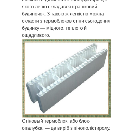
якого легко складався іграшковий
будиночок. З такою ж легкістю можна
скласти з термоблоков стіни сьогодення
будинку — міцного, теплого й
ощадливого.
Стіновый термоблок, або блок-
опалубка, — це виріб з пінополістиролу,