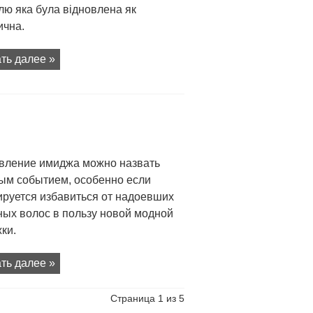
лю яка була відновлена як
ична.
ть далее »
вление имиджа можно назвать
ым событием, особенно если
ируется избавиться от надоевших
ных волос в пользу новой модной
ки.
ть далее »
Страница 1 из 5