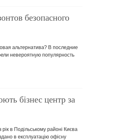
онтов безопасного
ровая альтернатива? В последние
рели невероятную популярность
.
ють бізнес центр за
 рік в Подільському районі Києва
здано в експлуатацію офісну