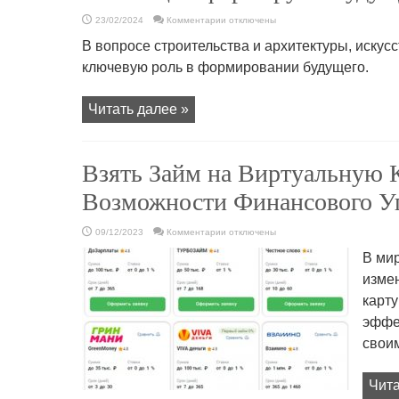
к
23/02/2024
Комментарии
отключены
записи
Искусство
В вопросе строительства и архитектуры, искусс
и
креативность
ключевую роль в формировании будущего.
в
строительстве,
как
инновации
Читать далее »
формируют
будущее
Взять Займ на Виртуальную 
Возможности Финансового У
к
09/12/2023
Комментарии
отключены
записи
Взять
В ми
Займ
на
изме
Виртуальную
Карту:
карту
Современные
Возможности
Финансового
эффе
Управления
свои
Чита