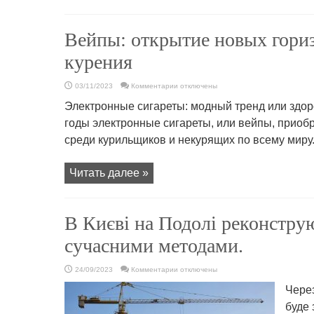
Вейпы: открытие новых гориз
курения
к
03/11/2023
Комментарии
отключены
записи
Вейпы:
Электронные сигареты: модный тренд или здо
открытие
новых
годы электронные сигареты, или вейпы, приоб
горизонтов
безопасного
среди курильщиков и некурящих по всему миру
курения
Читать далее »
В Києві на Подолі реконструю
сучасними методами.
к
24/09/2023
Комментарии
отключены
записи
В
Через
Києві
на
буде 
Подолі