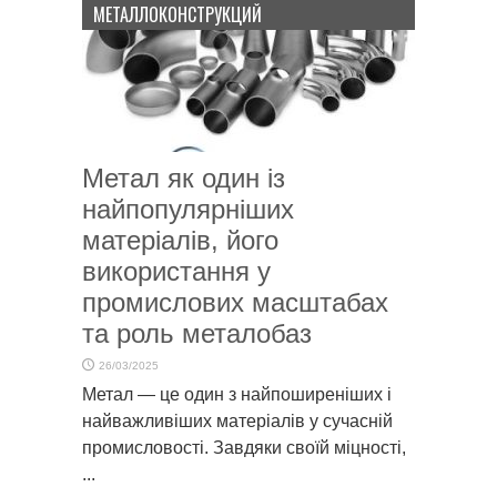
МЕТАЛЛОКОНСТРУКЦИЙ
Метал як один із
найпопулярніших
матеріалів, його
використання у
промислових масштабах
та роль металобаз
26/03/2025
Метал — це один з найпоширеніших і
найважливіших матеріалів у сучасній
промисловості. Завдяки своїй міцності,
...