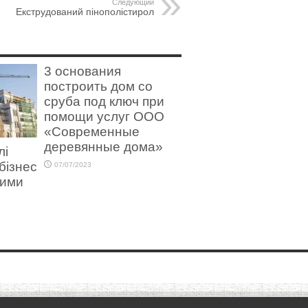
Следующий
Екструдований пінополістирол
3 основания
построить дом со
сруба под ключ при
помощи услуг ООО
«Современные
деревянные дома»
лі
бізнес
07/07/2023
ними