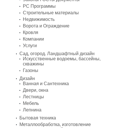
PC Программы
Строительные материалы
Недвижимость
Ворота и Ограждение
Кровля
Компании
Услуги
Сад, огород. Ландшафтный дизайн
Искусственные водоемы, бассейны,
скважины
Газоны
Дизайн
Ванная и Сантехника
Двери, окна
Лестницы
Мебель
Лепнина
Бытовая техника
Металлообработка, изготовление