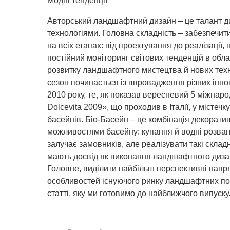
Модні тенденції
Авторський ландшафтний дизайн – це талант ди
технологіями. Головна складність – забезпечити
на всіх етапах: від проектування до реалізації
постійний моніторинг світових тенденцій в обл
розвитку ландшафтного мистецтва й нових тех
сезон починається із впровадження різних інн
2010 року, те, як показав вересневий 5 міжнаро
Dolcevita 2009», що проходив в Італії, у містеч
басейнів. Біо-Басейн – це комбінація декорат
можливостями басейну: купання й водні розваг
залучає замовників, але реалізувати такі складн
мають досвід як виконання ландшафтного дизайн
Головне, виділити найбільш перспективні напря
особливостей існуючого ринку ландшафтних пос
статті, яку ми готовимо до найближчого випуску