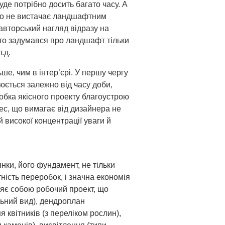
уде потрібно досить багато часу. А
чно не вистачає ландшафтним
 авторський нагляд відразу на
 хто задумався про ландшафт тільки
т.д.
е, чим в інтер’єрі. У першу чергу
юється залежно від часу доби,
обка якісного проекту благоустрою
цес, що вимагає від дизайнера не
й високої концентрації уваги й
ки, його фундамент, не тільки
тність переробок, і значна економія
ляє собою робочий проект, що
льний вид), дендроплан
 квітників (з переліком рослин),