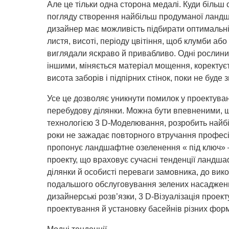
Але це тільки одна сторона медалі. Куди більш с
погляду створення найбільш продуманої ландш
дизайнер має можливість підбирати оптимальн
листя, висоті, періоду цвітіння, щоб клумби або 
виглядали яскраво й привабливо. Одні рослини
іншими, міняється матеріал мощення, коректує
висота заборів і підпірних стінок, поки не буде
Усе це дозволяє уникнути помилок у проектува
перебудову ділянки. Можна бути впевненими, щ
технологією 3 D-Моделювання, розробить найбі
роки не зажадає повторного втручання професі
пропонує ландшафтне озеленення « під ключ» – 
проекту, що враховує сучасні тенденції ландша
ділянки й особисті переваги замовника, до викон
подальшого обслуговування зелених насаджень. 
дизайнерські розв’язки, 3 D-Візуалізація проек
проектування й установку басейнів різних форм 