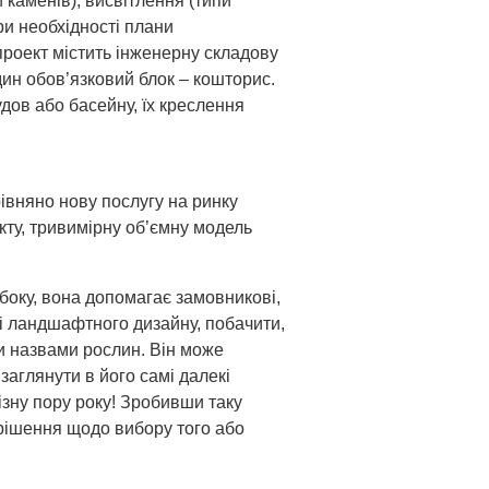
каменів), висвітлення (типи
ри необхідності плани
проект містить інженерну складову
дин обов’язковий блок – кошторис.
дов або басейну, їх креслення
івняно нову послугу на ринку
кту, тривимірну об’ємну модель
 боку, вона допомагає замовникові,
і ландшафтного дизайну, побачити,
и назвами рослин. Він може
заглянути в його самі далекі
різну пору року! Зробивши таку
 рішення щодо вибору того або