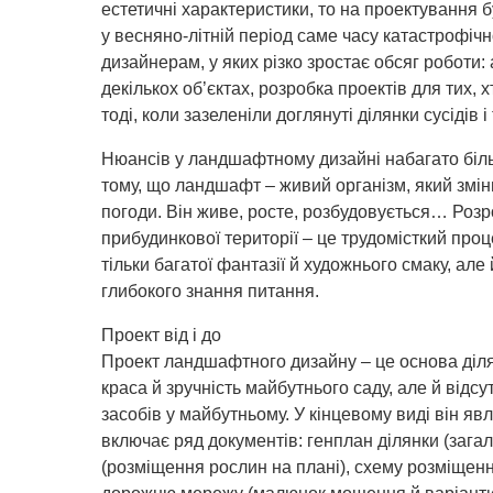
естетичні характеристики, то на проектування б
у весняно-літній період саме часу катастрофі
дизайнерам, у яких різко зростає обсяг роботи:
декількох об’єктах, розробка проектів для тих,
тоді, коли зазеленіли доглянуті ділянки сусідів і 
Нюансів у ландшафтному дизайні набагато більш
тому, що ландшафт – живий організм, який змін
погоди. Він живе, росте, розбудовується… Розр
прибудинкової території – це трудомісткий про
тільки багатої фантазії й художнього смаку, але 
глибокого знання питання.
Проект від і до
Проект ландшафтного дизайну – це основа ділян
краса й зручність майбутнього саду, але й відсу
засобів у майбутньому. У кінцевому виді він яв
включає ряд документів: генплан ділянки (зага
(розміщення рослин на плані), схему розміщення