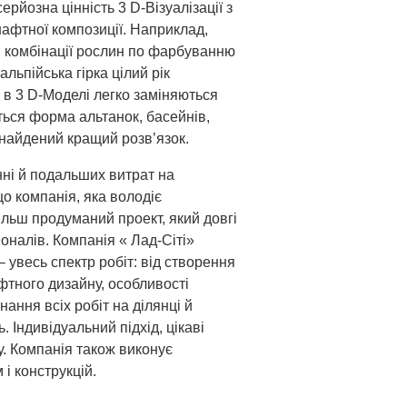
ерйозна цінність 3 D-Візуалізації з
афтної композиції. Наприклад,
і комбінації рослин по фарбуванню
альпійська гірка цілий рік
 в 3 D-Моделі легко заміняються
ться форма альтанок, басейнів,
 знайдений кращий розв’язок.
нні й подальших витрат на
о компанія, яка володіє
льш продуманий проект, який довгі
оналів. Компанія « Лад-Сіті»
увесь спектр робіт: від створення
фтного дизайну, особливості
ання всіх робіт на ділянці й
Індивідуальний підхід, цікаві
ту. Компанія також виконує
і конструкцій.