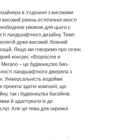
зайнера в з’єднанні з високими
 високий рівень естетичної якості
, необхідною умовою для цього є
асті ландшафтного дизайну. Темп
нологій дуже високий. Кожний
овацій. Якщо ми говоримо про сезон
дний конгрес «Biopiscine e
ку Merano – це будівництво био-
ивності ландшафтного джерела з
и. Універсальність водойми
і проекти здатні компанії, що
у, так і будівництва басейнів.
мки й адаптувати їх до
луг. Але ця тема для окремої
.