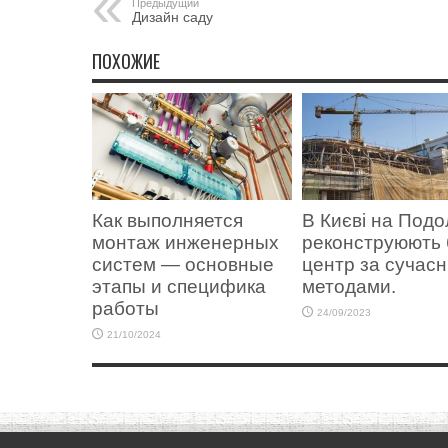
Предыдущий
Дизайн саду
ПОХОЖИЕ
Как выполняется
В Києві на Подо
монтаж инженерных
реконструюють 
систем — основные
центр за сучас
этапы и специфика
методами.
работы
24/09/2023
21/10/2024