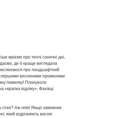
ше мріємо про теплі сонячні дні,
кидаємо, де б краще виглядала
замислюємося про ландшафтний
у з першими весняними променями
зну помилку! Планувати
а «крапка відліку». Фахівці
 січні? Аж ніяк! Якщо замовник
т, який відрізняють високі