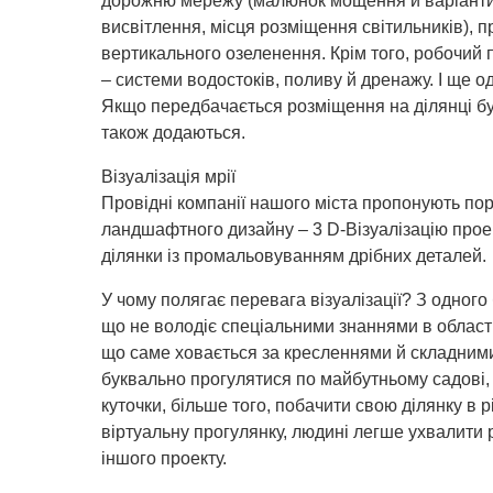
дорожню мережу (малюнок мощення й варіанти 
висвітлення, місця розміщення світильників), п
вертикального озеленення. Крім того, робочий 
– системи водостоків, поливу й дренажу. І ще о
Якщо передбачається розміщення на ділянці бу
також додаються.
Візуалізація мрії
Провідні компанії нашого міста пропонують пор
ландшафтного дизайну – 3 D-Візуалізацію прое
ділянки із промальовуванням дрібних деталей.
У чому полягає перевага візуалізації? З одного
що не володіє спеціальними знаннями в област
що саме ховається за кресленнями й складним
буквально прогулятися по майбутньому садові, 
куточки, більше того, побачити свою ділянку в 
віртуальну прогулянку, людині легше ухвалити
іншого проекту.