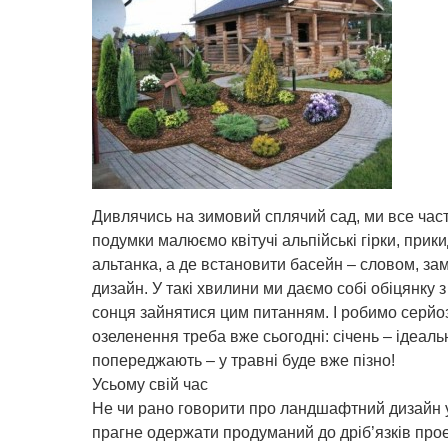
Дивлячись на зимовий сплячий сад, ми все часті
подумки малюємо квітучі альпійські гірки, при
альтанка, а де встановити басейн – словом, 
дизайн. У такі хвилини ми даємо собі обіцянк
сонця зайнятися цим питанням. І робимо серйо
озеленення треба вже сьогодні: січень – ідеальн
попереджають – у травні буде вже пізно!
Усьому свій час
Не чи рано говорити про ландшафтний дизайн у
прагне одержати продуманий до дріб’язків проек