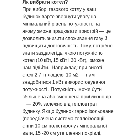
Як вибрати котел?
При виборі газового котлу у ваш
будинок варто звернути увагу на
мінімальний рівень потужності, на
якому зможе працювати пристрій — це
дозволить знизити споживання газу й
підвищити довговічність. Тому, потрібно
знати заздалегідь, якою потужністю
котел (10 кВт, 15 кВт і 30 кВт), зможе
нам підійти. Наприклад: при висоті
стелі 2,7 і площею 10 м2 — нам
знадобитися 1 кВт використовуваної
потужності .
Потужність може бути
збільшена або зменшена приблизно до
+ — 20% залежно від тепловтрат
будинку. Якщо будинок гарно ізольоване
(передбачена система теплоізоляції
стіни 10 см полістиролу / мінеральної
вати, 15 -20 см утеплення покрівлі,