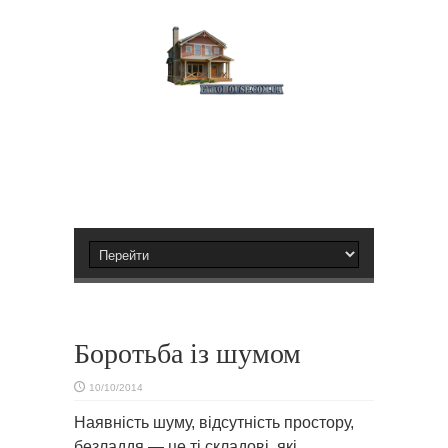
Боротьба із шумом
10/10/2014
Наявність шуму, відсутність простору,
безладдя — це ті складові, які,