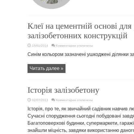
Клеї на цементній основі для
залізобетонних конструкцій
к
15/01/2014
Комментарии
отключены
записи
Клеї
Синім кольором зазначені ушкоджені ділянки з
на
цементній
основі
для
Читать далее »
ремонту
залізобетонних
конструкцій
Історія залізобетону
к
02/07/2013
Комментарии
отключены
записи
Історія
Історія, про те, як звичайний садівник навчив 
залізобетону
Сучасні спорудження сьогодні побудовані завдя
Багатоповерхові будинки, супермаркети, гаражі,
знайшли міцність, завдяки використанню даного