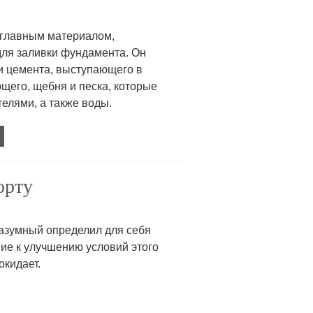
 главным материалом,
ля заливки фундамента. Он
си цемента, выступающего в
щего, щебня и песка, которые
елями, а также воды.
орту
 разумный определил для себя
ие к улучшению условий этого
окидает.