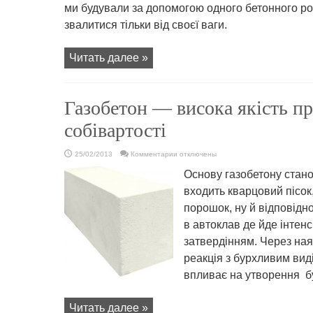
ми будували за допомогою одного бетонного роз
звалитися тільки від своєї ваги.
Читать далее »
Газобетон — висока якість пр
собівартості
к
25/02/2013
Комментарии
отключены
записи
Газобетон
Основу газобетону стано
—
висока
входить кварцовий пісок
якість
при
порошок, ну й відповідно
низькій
собівартості
в автоклав де йде інтен
затвердінням. Через ная
реакція з бурхливим вид
впливає на утворення бу
Читать далее »