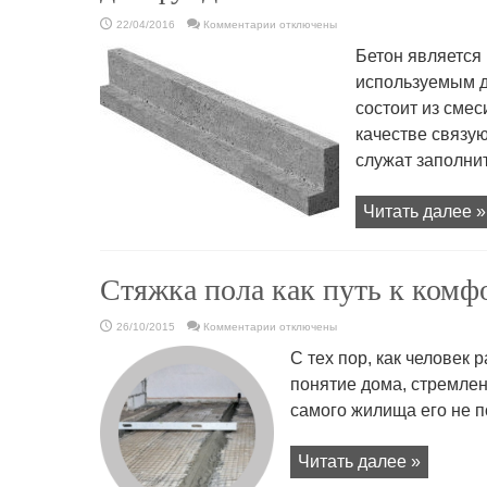
к
22/04/2016
Комментарии
отключены
записи
Основные
Бетон является
факторы,
влияющие
используемым д
на
прочность
состоит из сме
бетона
для
фундамента
качестве связую
служат заполнит
Читать далее »
Стяжка пола как путь к комф
к
26/10/2015
Комментарии
отключены
записи
Стяжка
С тех пор, как человек
пола
как
понятие дома, стремлен
путь
к
самого жилища его не п
комфорту
Читать далее »