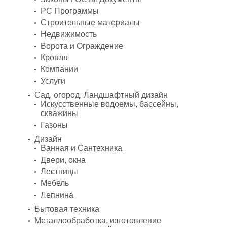
PC Программы
Строительные материалы
Недвижимость
Ворота и Ограждение
Кровля
Компании
Услуги
Сад, огород. Ландшафтный дизайн
Искусственные водоемы, бассейны,
скважины
Газоны
Дизайн
Ванная и Сантехника
Двери, окна
Лестницы
Мебель
Лепнина
Бытовая техника
Металлообработка, изготовление