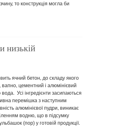
чину, то конструкція могла би
и низькій
вить ячний бетон, до складу якого
, вапно, цементний і алюмінієвий
 вода. Усі інгредієнти засипаються
сивна перемішка з наступним
вність алюмінієвої пудри, виникає
іленням водню, що в підсумку
льбашок (пор) у готовій продукції.