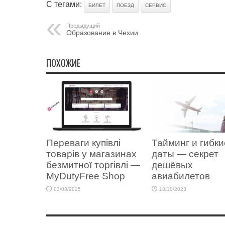
С тегами:
БИЛЕТ
ПОЕЗД
СЕРВИС
Предыдущий
Образование в Чехии
ПОХОЖИЕ
Переваги купівлі
Тайминг и гибки
товарів у магазинах
даты — секрет
безмитної торгівлі —
дешёвых
MyDutyFree Shop
авиабилетов
03/03/2025
18/10/2023