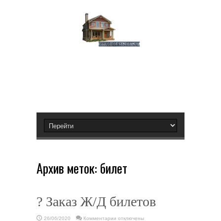
Архив меток:
билет
? Заказ Ж/Д билетов
к
26/06/2020
Комментарии
отключены