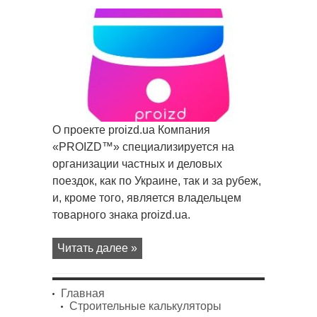
записи
?
Заказ
Ж/
Д
билетов
О проекте proizd.ua Компания
«PROIZD™» специализируется на
организации частных и деловых
поездок, как по Украине, так и за рубеж,
и, кроме того, является владельцем
товарного знака proizd.ua.
Читать далее »
Главная
Строительные калькуляторы