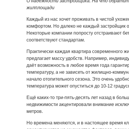
О надёжности застройщика. На что обратить
жилплощади
Каждый
из нас хочет проживать в чистой ухоже
комфортом. Но далеко не каждый застройщик о
Некоторые компании попросту отстраивают бет
соответствуют стандартам.
Практически каждая квартира современного ж
предлагает массу удобств. Например, индиви
даёт возможность в любое время года гарант
температуру, а не зависеть от жилищно-комму
начало отопительного сезона. Это очень удобно
температура может опуститься до 10-12 градус
Ещё каких-то три-пять-десять лет назад в бол
недвижимости акцентировали внимание исключ
метров.
Но времена меняются, и в настоящее время к