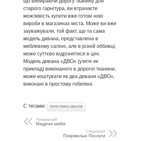
що вибираючи дорогу тканину для
старого гарнітура, ви втрачаєте
можливість купити вже готові нові
вироби в магазинах міста. Може ви вже
зауважували, той факт, що та сама
модель дивана, представлена в
меблевому салоні, але в різній оббивці,
може суттєво відрізнятися в ціні.
Модель дивана «ДВО» (узяте як
приклад) виконаного в дорогої тканини,
може коштувати як два дивани «ДВО»,
виконані в простому гобелені.
С тегами:
ПЕРЕТЯЖКА МЕБЛІВ
Предыдущий
Медичні меблі
Следующий
Покрівельні Послуги