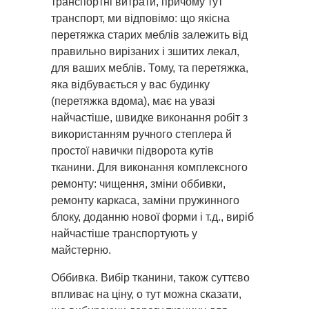
транспортні витрати, причому тут
транспорт, ми відповімо: що якісна
перетяжка старих меблів залежить від
правильно вирізаних і зшитих лекал,
для ваших меблів. Тому, та перетяжка,
яка відбувається у вас будинку
(перетяжка вдома), має на увазі
найчастіше, швидке виконання робіт з
використанням ручного степлера й
простої навички підворота кутів
тканини. Для виконання комплексного
ремонту: чищення, зміни оббивки,
ремонту каркаса, заміни пружинного
блоку, доданню нової форми і т.д., виріб
найчастіше транспортують у
майстерню.
Оббивка. Вибір тканини, також суттєво
впливає на ціну, о тут можна сказати,