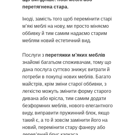
перетягнена стара.
Іноді, замість того щоб перемінити старі
м’які меблі на нову, ми просто міняємо
оббивку й тим самим надаємо старим
меблям новий естетичний вид.
Послуги з
перетяжки м’яких меблів
знайомі багатьом споживачам, тому що
дана послуга суттєво знижує витрати й
потреби в покупці нових меблів. Багато
майстрів, крім зміни старої оббивки, з
легкістю можуть змінити форму старого
дивана або крісла, тим самим додати
безформних меблів, нового елегантного
виду, виправити пружинний блок, якщо
такий є, а то й зовсім замінити його на
новий, перемінити стару фанеру або
дерев’яний брус каркаса.