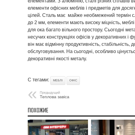
елементами. З алюмінію, сталі різних сплавів в
елементи офісних меблів і предметів для дося
цілей. Сталь має майже необмежений термін сл
до 2 мм, елементи мають високу міцність, меблі
для ока багато вільного простору. Сьогодні ме
несучих конструкціях офісів у декоративних і ф
він має відмінну продуктивність, стабільність, д
обслуговування. На сьогодні, особливо цінується
декоративні якості металу.
С тегами:
МЕБЛІ
ОФІС
Предыдущий
Теплова завіса
ПОХОЖИЕ