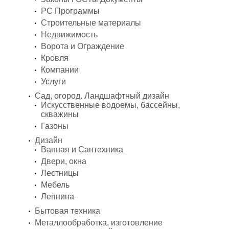
PC Программы
Строительные материалы
Недвижимость
Ворота и Ограждение
Кровля
Компании
Услуги
Сад, огород. Ландшафтный дизайн
Искусственные водоемы, бассейны,
скважины
Газоны
Дизайн
Ванная и Сантехника
Двери, окна
Лестницы
Мебель
Лепнина
Бытовая техника
Металлообработка, изготовление