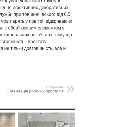
иконують додаткові структурні
гнення ефективних декоративних
ужби при товщині всього від 0,5
 мов парять у повітрі, відкриваючи
тал є обов’язковим елементом у
ункціональних розв’язках, тому що
овговічність і простоту
 не тільки довговічність, але й
Следующий
Організація робочих просторів