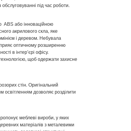
в обслуговуванні під час роботи.
ою ABS або інноваційною
сного акрилового скла, яке
юмінієм і деревом. Небувала
, сприяє оптичному розширенню
ості в інтер’єрі офісу.
ехнологією, щоб одержати захисне
розорих стін. Оригінальний
им освітленням дозволяє розділити
пропонує меблеві вироби, у яких
деревних матеріалів з металевими