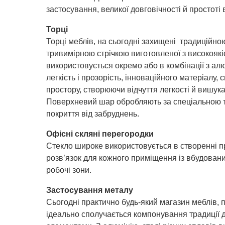
застосування, великої довговічності й простоті 
Торці
Торці меблів, на сьогодні захищені традиційн
тривимірною стрічкою виготовленої з високоякі
використовується окремо або в комбінації з ал
легкість і прозорість, інноваційного матеріалу
простору, створюючи відчуття легкості й вишукан
Поверхневий шар обробляють за спеціальною т
покриття від забруднень.
Офісні скляні перегородки
Стекло широке використовується в створенні п
розв’язок для кожного приміщення із вбудован
робочі зони.
Застосування металу
Сьогодні практично будь-який магазин меблів, 
ідеально сполучається компонування традиції 