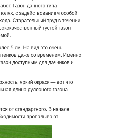
бот. Газон данного типа
олях, с задействованием особой
хода. Старательный труд в течении
сококачественный густой газон
емой.
лее 5 см. На вид это очень
оттенков даже со временем. Именно
газон доступным для дачников и
хность, яркий окраск — вот что
ьная длина руллоного газона
тся от стандартного. В начале
бходимости пропалывают.