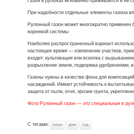
Газон в рулонах мгновенно приживается и не 
При надобности отдельные элементы газона в
Рулонный газон может многократно применен 
корневой системы
Наиболее распространенный вариант использо
настоящее время — озеленение участков, при
входит: культивация или вскопка с вырывание
разрыхление земли, подкормка удобрениями, в
Газоны нужны в качестве фона для композиций 
насаждений. Имеют устойчивость к вытаптыва
защита от пыли, огня, эрозии грунта, укреплени
Фото Рулонный газон — это специальная в рул
С тегами:
ГАЗОН
ДОМ
САД