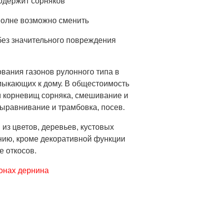
содержит сорняков
полне возможно сменить
без значительного повреждения
вания газонов рулонного типа в
мыкающих к дому. В общестоимость
м корневищ сорняка, смешивание и
ыравнивание и трамбовка, посев.
из цветов, деревьев, кустовых
нию, кроме декоративной функции
е откосов.
онах дернина