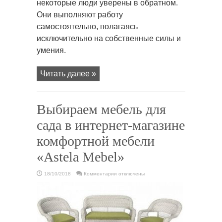
некоторые люди уверены в обратном.
Они выполняют работу
самостоятельно, полагаясь
исключительно на собственные силы и
умения.
Читать далее »
Выбираем мебель для
сада в интернет-магазине
комфортной мебели
«Astela Mebel»
к
18/10/2018
Комментарии
отключены
записи
Выбираем
мебель
для
сада
в
интернет-
магазине