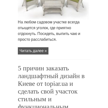
комфортной
мебели
«Astela
Mebel»
На любом садовом участке всегда
отыщется уголок, где приятно
отдохнуть. Посидеть, выпить чаю и
просто расслабиться.
Читать далее »
5 причин заказать
ландшафтный дизайн в
Киеве от topiar.ua и
сделать свой участок
стильным и
функциональным.