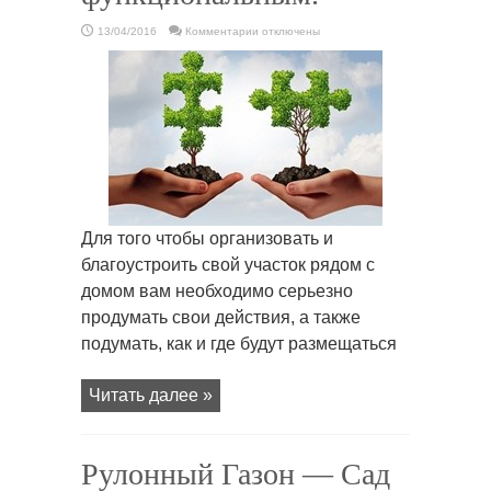
к
13/04/2016
Комментарии
отключены
записи
5
причин
заказать
ландшафтный
дизайн
в
Киеве
от
topiar.ua
и
сделать
свой
участок
стильным
и
Для того чтобы организовать и
функциональным.
благоустроить свой участок рядом с
домом вам необходимо серьезно
продумать свои действия, а также
подумать, как и где будут размещаться
Читать далее »
Рулонный Газон — Сад