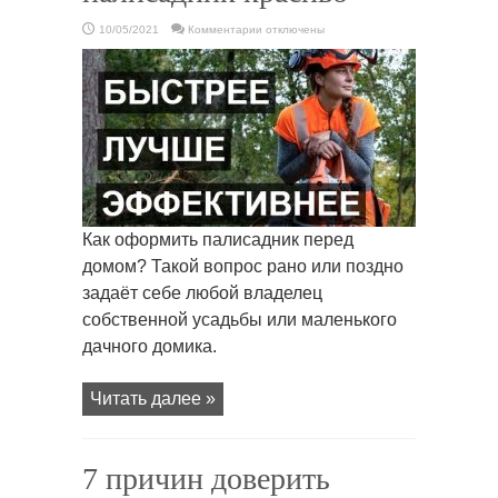
к
10/05/2021
Комментарии
отключены
записи
Как
оформить
палисадник
красиво
Как оформить палисадник перед
домом? Такой вопрос рано или поздно
задаёт себе любой владелец
собственной усадьбы или маленького
дачного домика.
Читать далее »
7 причин доверить