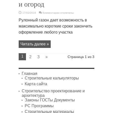
и огород
к
17/02/2016
Комментарии
отключены
записи
Рулонный
Рулонный газон дает возможность в
Газон
—
максимально короткие сроки закончить
Сад
и
оформление любого участка
огород
Читать далее »
1
2
3
»
Страница 1 из 3
Главная
Строительные калькуляторы
Карта сайта
Строительство проектирование и
архитектура
Законы ГОСТы Документы
PC Программы
Строительные материалы