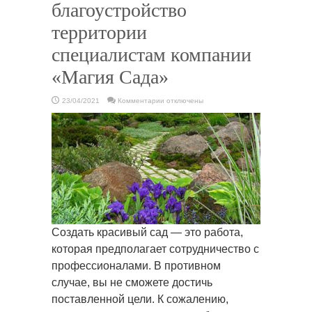
благоустройство
территории
специалистам компании
«Магия Сада»
к
23/04/2021
Комментарии
отключены
записи
7
причин
доверить
благоустройство
территории
специалистам
компании
«Магия
Сада»
Создать красивый сад — это работа,
которая предполагает сотрудничество с
профессионалами. В противном
случае, вы не сможете достичь
поставленной цели. К сожалению,