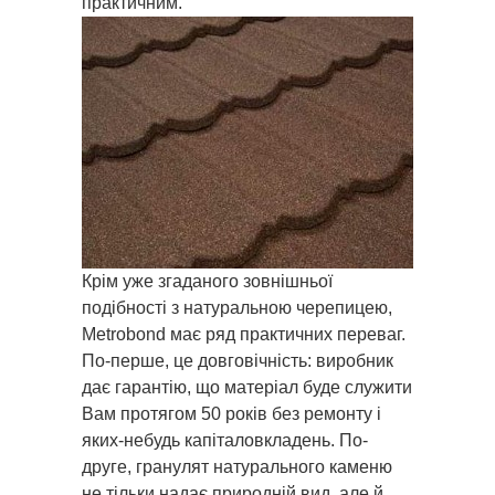
практичним.
Крім уже згаданого зовнішньої
подібності з натуральною черепицею,
Metrobond має ряд практичних переваг.
По-перше, це довговічність: виробник
дає гарантію, що матеріал буде служити
Вам протягом 50 років без ремонту і
яких-небудь капіталовкладень. По-
друге, гранулят натурального каменю
не тільки надає природній вид, але й