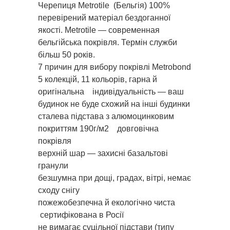
Черепиця Metrotile (Бельгія) 100%
перевірений матеріал бездоганної
якості. Metrotile — cовременная
бельгійська покрівля. Термін служби
більш 50 років.
7 причин для вибору покрівлі Metrobond
5 колекцій, 11 кольорів, гарна й
оригінальна індивідуальність — ваш
будинок не буде схожий на інші будинки
сталева підстава з алюмоцинковим
покриттям 190г/м2 довговічна
покрівля
верхній шар — захисні базальтові
гранули
безшумна при дощі, градах, вітрі, немає
сходу снігу
пожежобезпечна й екологічно чиста
сертифікована в Росії
не вимагає суцільної підстави (типу