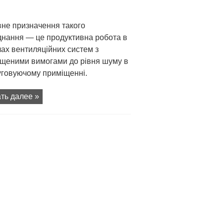
не призначення такого
днання — це продуктивна робота в
ах вентиляційних систем з
ищеними вимогами до рівня шуму в
уговуючому приміщенні.
ть далее »