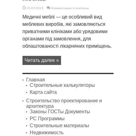
к
01/07/2013
Комментарии
отключены
записи
Особливості
Медичні меблі — це особливий вид
медичних
меблів
меблевих виробів, які замовляються
приватними клініками або урядовими
органами під замовлення, для
облаштованості лікарняних приміщень.
Читать далее »
Главная
Строительные калькуляторы
Карта сайта
Строительство проектирование и
архитектура
Законы ГОСТы Документы
PC Программы
Строительные материалы
Недвижимость