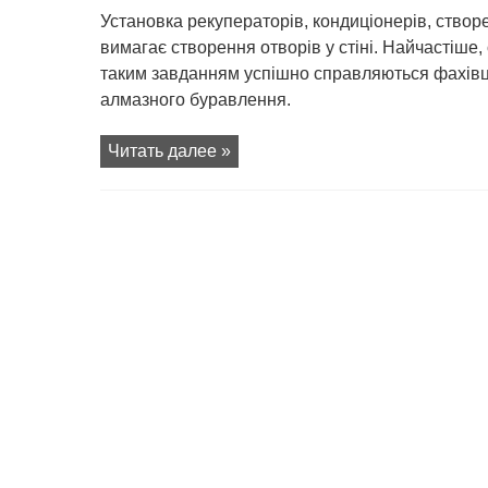
записи
Сверловка
Установка рекуператорів, кондиціонерів, створе
бетону
вимагає створення отворів у стіні. Найчастіше,
таким завданням успішно справляються фахівц
алмазного буравлення.
Читать далее »