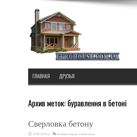
ГЛАВНАЯ
ДРУЗЬЯ
Архив меток:
буравлення в бетоні
Сверловка бетону
к
25/07/2014
Комментарии
отключены