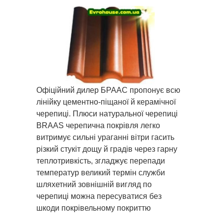
записи
Braas
Офіційний дилер БРААС пропонує всю
лінійку цементно-піщаної й керамічної
черепиці. Плюси натуральної черепиці
BRAAS черепична покрівля легко
витримує сильні ураганні вітри гасить
різкий стукіт дощу й градів через гарну
теплотривкість, згладжує перепади
температур великий термін служби
шляхетний зовнішній вигляд по
черепиці можна пересуватися без
шкоди покрівельному покриттю