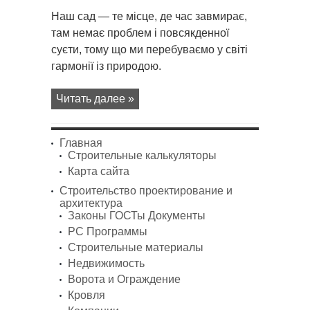
записи
Наш
Наш сад — те місце, де час завмирає,
сад
там немає проблем і повсякденної
суєти, тому що ми перебуваємо у світі
гармонії із природою.
Читать далее »
Главная
Строительные калькуляторы
Карта сайта
Строительство проектирование и
архитектура
Законы ГОСТы Документы
PC Программы
Строительные материалы
Недвижимость
Ворота и Ограждение
Кровля