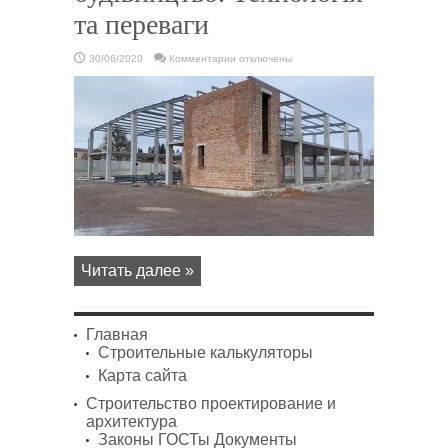
та переваги
к
30/06/2020
Комментарии
отключены
записи
??
Монолітне
будівництво.
Технологія
та
переваги
Читать далее »
Главная
Строительные калькуляторы
Карта сайта
Строительство проектирование и
архитектура
Законы ГОСТы Документы