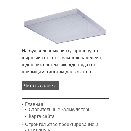
записи
Підвісні
стелі
Армстронг
На будівельному ринку, пропонують
широкий спектр стельових панелей і
підвісних систем, які відповідають
найвищим вимогам для клієнтів.
Читать далее »
Главная
Строительные калькуляторы
Карта сайта
Строительство проектирование и
архитектура