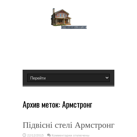
Архив меток:
Армстронг
Підвісні стелі Армстронг
к
22/12/2015
Комментарии
отключены