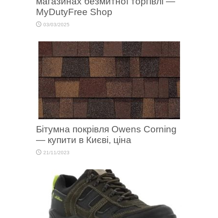
магазинах безмитної торгівлі —
MyDutyFree Shop
03/03/2025
Бітумна покрівля Owens Corning
— купити в Києві, ціна
21/11/2023