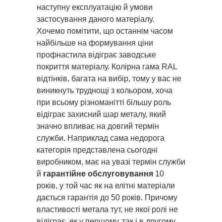
наступну експлуатацію й умови
застосування даного матеріалу.
Хочемо помітити, що останнім часом
найбільше на формування ціни
профнастила відіграє заводське
покриття матеріалу. Колірна гама RAL
відтінків, багата на вибір, тому у вас не
виникнуть труднощі з кольором, хоча
при всьому різноманітті більшу роль
відіграє захисний шар металу, який
значно впливає на довгий термін
служби. Наприклад сама недорога
категорія представлена сьогодні
виробником, має на увазі термін служби
й
гарантійне обслуговування
10
років, у той час як на елітні матеріали
дається гарантія до 50 років. Причому
властивості метала тут, не якої ролі не
відіграє, як у першому, так і в другому