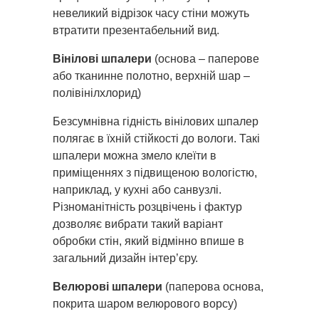
невеликий відрізок часу стіни можуть
втратити презентабельний вид.
Вінілові шпалери
(основа – паперове
або тканинне полотно, верхній шар –
полівінілхлорид)
Безсумнівна гідність вінілових шпалер
полягає в їхній стійкості до вологи. Такі
шпалери можна змело клеїти в
приміщеннях з підвищеною вологістю,
наприклад, у кухні або санвузлі.
Різноманітність розцвічень і фактур
дозволяє вибрати такий варіант
обробки стін, який відмінно впише в
загальний дизайн інтер’єру.
Велюрові шпалери
(паперова основа,
покрита шаром велюрового ворсу)