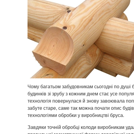
Чому багатьом забудовникам сьогодні по душі 
будинків зі зрубу з кожним днем стає усе попу
технологія повернулася й знову завоювала по
забуте старе, саме так можна почати опис буді
технологіями обробки у виробництві бруса.
Завдяки точній обробці колоди виробникам уд