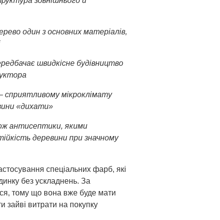
руктура зовнішнього й
ерево один з основних матеріалів,
і
редбачає швидкісне будівництво
руктора
— сприятливому мікроклімату
вини «дихати»
кож антисептики, якими
тійкість деревини при значному
астосування спеціальних фарб, які
динку без ускладнень. За
ся, тому що вона вже буде мати
ти зайві витрати на покупку