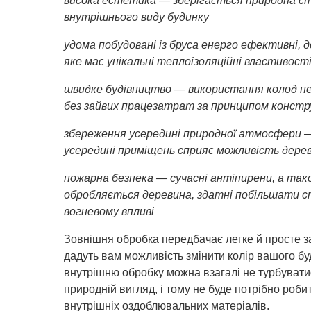
висока естетика — зберігається природна ст
внутрішнього виду будинку
удома побудовані із бруса енерго ефективні, д
яке має унікальні теплоізоляційні властивост
швидке будівництво — використання колод пе
без зайвих працезатрат за принципом конст
збереження усередині природної атмосфери 
усередині приміщень сприяє можливість дере
пожарна безпека — сучасні антіпирени, а та
обробляється деревина, здатні побільшати с
вогневому впливі
Зовнішня обробка передбачає легке й просте з
дадуть вам можливість змінити колір вашого бу
внутрішню обробку можна взагалі не турбувати
природній вигляд, і тому не буде потрібно роби
внутрішніх оздоблювальних матеріалів.