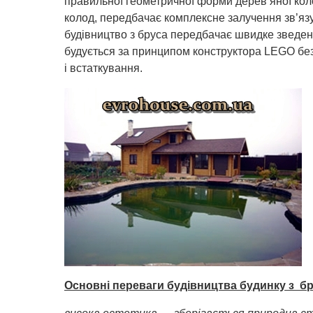
правильної геометричної форми дерев’яної кол
колод, передбачає комплексне залучення зв’яз
будівництво з бруса передбачає швидке зведен
будується за принципом конструктора LEGO без
і встаткування.
Основні переваги будівництва будинку з бр