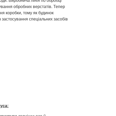
оди. Виробнича лінія по обробці
ування обробних верстатів. Тепер
ня коробки, тому як будинок
 застосування спеціальних засобів
уса: