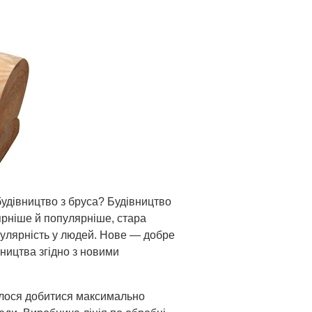
будівництво з бруса? Будівництво
лярніше й популярніше, стара
пулярність у людей. Нове — добре
вництва згідно з новими
алося добитися максимально