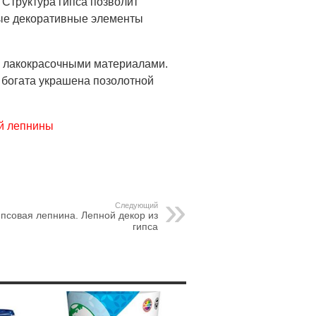
 Структура гипса позволит
ые декоративные элементы
и лакокрасочными материалами.
 богата украшена позолотной
ой лепнины
Следующий
ипсовая лепнина. Лепной декор из
гипса