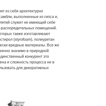
ет из себя архитектурно
амбли, выполненные из гипса и,
елетий служит не имеющий себе
-распорядительных помещений.
оторых также изготавливают
стирол (styrofoam), полиуретан
чески вредные материалы. Все же
ственно значимо в природной
-единственный конкурент это
ена и сложность процесса не в
льзовать для декоративных