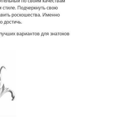
ительный по своим качествам
м
стиле. Подчеркнуть свою
бавить роскошества. Именно
о достичь.
 лучших вариантов для знатоков