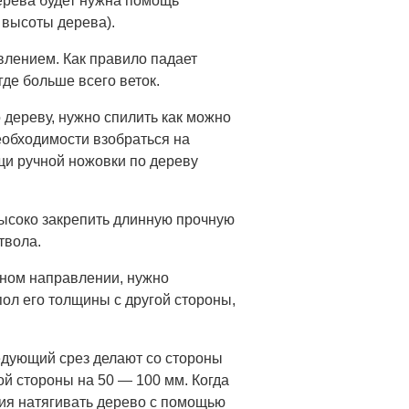
ерева будет нужна помощь
 высоты дерева).
влением. Как правило падает
где больше всего веток.
 дереву, нужно спилить как можно
еобходимости взобраться на
щи ручной ножовки по дереву
высоко закрепить длинную прочную
твола.
ужном направлении, нужно
ол его толщины с другой стороны,
едующий срез делают со стороны
ой стороны на 50 — 100 мм. Когда
ния натягивать дерево с помощью