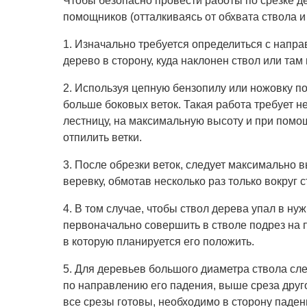
Чтобы безопасно провести работы по срезке д
помощников (отталкиваясь от обхвата ствола и
1. Изначально требуется определиться с напра
дерево в сторону, куда наклонен ствол или там 
2. Используя цепную бензопилу или ножовку по
больше боковых веток. Такая работа требует н
лестницу, на максимальную высоту и при помо
отпилить ветки.
3. После обрезки веток, следует максимально 
веревку, обмотав несколько раз только вокруг с
4. В том случае, чтобы ствол дерева упал в н
первоначально совершить в стволе подрез на п
в которую планируется его положить.
5. Для деревьев большого диаметра ствола сл
по направлению его падения, выше среза друг
все срезы готовы, необходимо в сторону паде