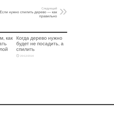
Следующий
Если нужно спилить дерево — как
правильно
м, как
Когда дерево нужно
ать
будет не посадить, а
лой
спилить
20/12/2016