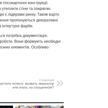
гіпсокартонні конструкції.
о утеплити стіни та покрівлю.
ні є лідерами ринку. Також варто
блення пропонуються декоративні
 інтер’єрні фарби.
ься потрібна документація.
 роботи. Вони формують необхідні
 різних елементів. Особливо
Следующий
устило колесо: вызвать эвакуатор
или ехать на спущенном?