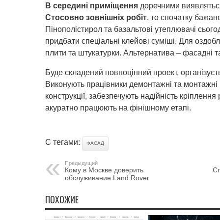
В середині приміщення
доречними виявляться 
Стосовно зовнішніх робіт
, то спочатку бажан
Пінополістирол та базальтові утеплювачі сьогод
придбати спеціальні клейові суміші. Для оздо
плити та штукатурки. Альтернатива – фасадні та
Буде складений повноцінний проект, організуєт
Виконують працівники демонтажні та монтажні
конструкції, забезпечують надійність кріплення
акуратно працюють на фінішному етапі.
С тегами:
ФАСАД
Предыдущий
Кому в Москве доверить
Сп
обслуживание Land Rover
ПОХОЖИЕ