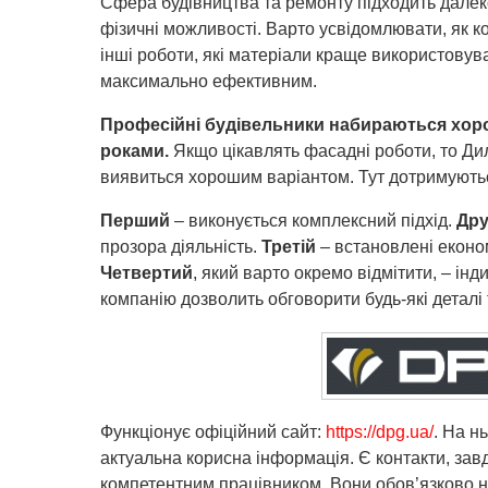
Сфера будівництва та ремонту підходить далеко
фізичні можливості.
Варто усвідомлювати, як ко
інші роботи, які матеріали краще використовув
максимально ефективним.
Професійні будівельники набираються хор
роками.
Якщо цікавлять фасадні роботи, то Д
виявиться хорошим варіантом. Тут дотримують
Перший
– виконується комплексний підхід.
Дру
прозора діяльність.
Третій
– встановлені економ
Четвертий
, який варто окремо відмітити, – інд
компанію дозволить обговорити будь-які деталі 
Функціонує офіційний сайт:
https://dpg.ua/
. На н
актуальна корисна інформація. Є контакти, зав
компетентним працівником. Вони обов’язково н