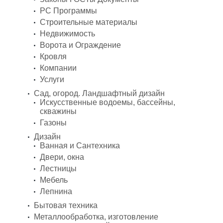
PC Программы
Строительные материалы
Недвижимость
Ворота и Ограждение
Кровля
Компании
Услуги
Сад, огород. Ландшафтный дизайн
Искусственные водоемы, бассейны,
скважины
Газоны
Дизайн
Ванная и Сантехника
Двери, окна
Лестницы
Мебель
Лепнина
Бытовая техника
Металлообработка, изготовление