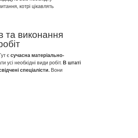
итання, котрі цікавлять
в та виконання
робіт
Тут є
сучасна матеріально-
ти усі необхідні види робіт.
В штаті
відчені спеціалісти.
Вони