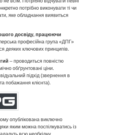
 не всім. Потрібно відчувати певні
нкретно потрібно виконувати ті чи
ати, яке обладнання виявиться
ошого досвіду, працюючи
илерська професійна група «ДПГ»
ся деяких ключових принципів.
гий
– проводиться повністю
ічно обґрунтовані ціни.
ивідуальний підхід (звернення в
та побажання клієнта).
ьому опублікована виключно
дяки яким можна поспілкуватись із
ададуть всю необхідну