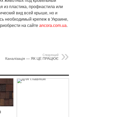
их животных под кровельный
я из пластика, профнастила или
ический вид всей крыше, но и
сь необходимый крепеж в Украине,
приобрести на сайте
ancora.com.ua
.
Следующий
Каналізація — ЯК ЦЕ ПРАЦЮЄ
я