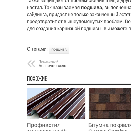
также защищают от проникновения птиц и друг
настил. Так называемая
подшива
, выполненна
сайдинга, придаст не только законченный эстет
предотвратит от вышеупомянутых проблем. Ве
для создания карнизной подшивы, вы можете 
С тегами:
ПОДШИВА
Предыдущий
Безпечне скло
ПОХОЖИЕ
Профнастил
Бітумна покрівл