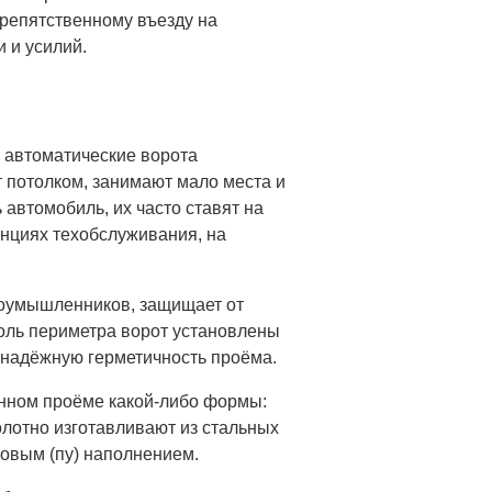
репятственному въезду на
 и усилий.
о автоматические ворота
т потолком, занимают мало места и
 автомобиль, их часто ставят на
нциях техобслуживания, на
лоумышленников, защищает от
оль периметра ворот установлены
 надёжную герметичность проёма.
енном проёме какой-либо формы:
олотно изготавливают из стальных
овым (пу) наполнением.