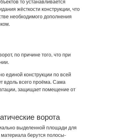
объектов то устанавливается
дания жёсткости конструкции, что
естве необходимого дополнения
ком.
рот, по причине того, что при
нии.
но единой конструкции по всей
ет вдоль всего проёма. Сама
уатации, защищает помещение от
атические ворота
ециально выделенной площади для
е материала берутся полосы-