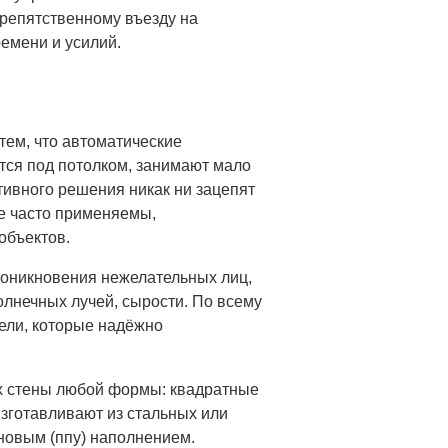
репятственному въезду на
ремени и усилий.
тем, что автоматические
тся под потолком, занимают мало
ктивного решения никак ни зацепят
же часто применяемы,
объектов.
роникновения нежелательных лиц,
олнечных лучей, сырости. По всему
ели, которые надёжно
х стены любой формы: квадратные
изготавливают из стальных или
новым (ппу) наполнением.