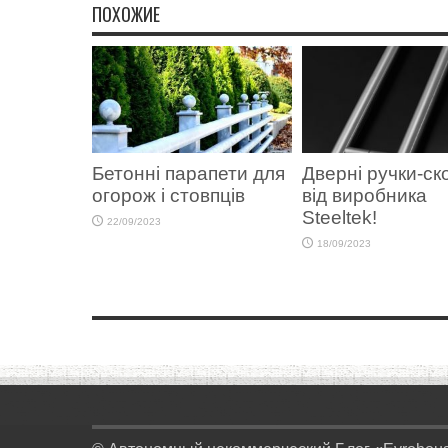
ПОХОЖИЕ
Бетонні парапети для
Дверні ручки-ск
огорож і стовпців
від виробника
Steeltek!
22/09/2023
18/09/2023