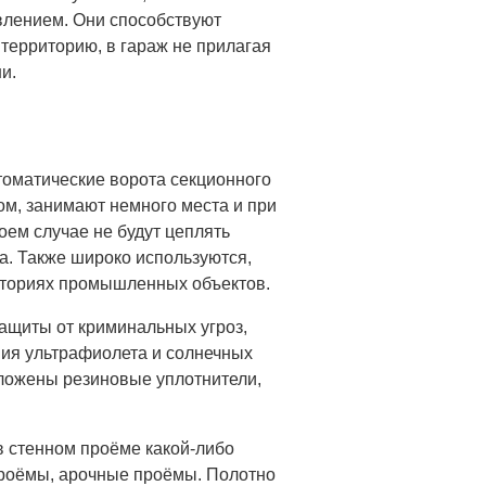
влением. Они способствуют
территорию, в гараж не прилагая
и.
втоматические ворота секционного
ом, занимают немного места и при
оем случае не будут цеплять
а. Также широко используются,
риториях промышленных объектов.
защиты от криминальных угроз,
вия ультрафиолета и солнечных
уложены резиновые уплотнители,
в стенном проёме какой-либо
роёмы, арочные проёмы. Полотно