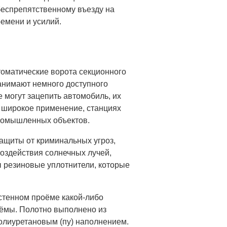
беспрепятственному въезду на
ремени и усилий.
томатические ворота секционного
занимают немного доступного
е могут зацепить автомобиль, их
и широкое применение, станциях
промышленных объектов.
защиты от криминальных угроз,
воздействия солнечных лучей,
 резиновые уплотнители, которые
 стенном проёме какой-либо
оёмы. Полотно выполнено из
олиуретановым (пу) наполнением.