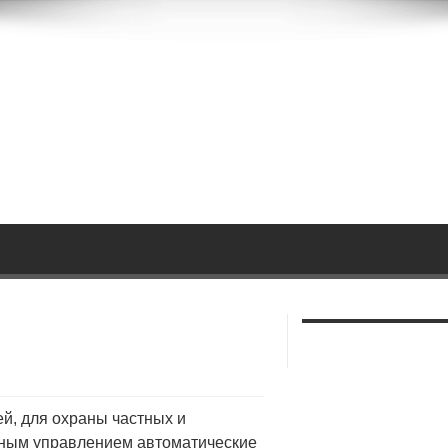
й, для охраны частных и
нным
управлением автоматические