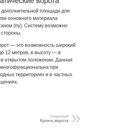
атические ворота
т дополнительной площади для
стве основного материала
аном (пу). Систему возможно
 стороны.
орот — это возможность широкий
о 12 метров, в высоту — в
ь в открытом положении. Данная
 многофункциональна при
родных территориях и в частных
ещениях.
Следующий
Купить ворота