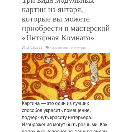
картин из янтаря,
которые вы можете
приобрести в мастерской
«Янтарная Комната»
к
18/02/2022
Комментарии
отключены
записи
Три
вида
модульных
картин
из
янтаря,
которые
вы
можете
приобрести
в
мастерской
«Янтарная
Комната»
Картина — это один из лучших
способов украсить помещение,
подчеркнуть красоту интерьера.
Изображения могут быть разными. Как
по технике исполнения, так и по видам