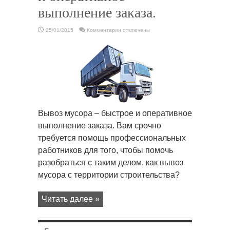
выполнение заказа.
к
25/01/2015
Комментарии
отключены
записи
Вывоз
мусора
–
быстрое
и
оперативное
выполнение
заказа.
Вывоз мусора – быстрое и оперативное
выполнение заказа. Вам срочно
требуется помощь профессиональных
работников для того, чтобы помочь
разобраться с таким делом, как вывоз
мусора с территории строительства?
Читать далее »