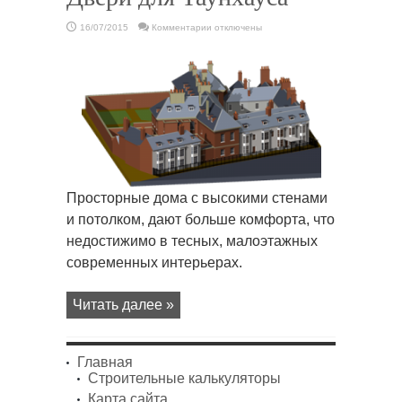
к
16/07/2015
Комментарии
отключены
записи
Двери
для
Таунхауса
Просторные дома с высокими стенами
и потолком, дают больше комфорта, что
недостижимо в тесных, малоэтажных
современных интерьерах.
Читать далее »
Главная
Строительные калькуляторы
Карта сайта