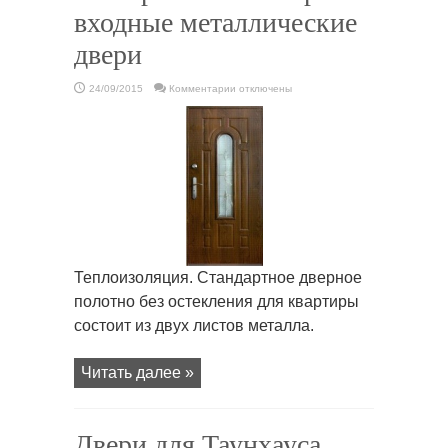
входные металлические
двери
к
24/09/2015
Комментарии
отключены
записи
Как
правильно
выбрать
входные
металлические
двери
Теплоизоляция. Стандартное дверное
полотно без остекления для квартиры
состоит из двух листов металла.
Читать далее »
Двери для Таунхауса