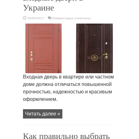
Украине
к
04/04/2017
Комментарии
отключены
записи
Где
лучше
всего
купить
входные
двери
в
Украине
Входная дверь в квартире или частном
доме должна отличаться повышенной
прочностью, надежностью и красивым
оформлением.
Читать далее »
Как правильно выбрать