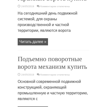
к
24/05/2019
Комментарии
отключены
записи
Подъемно
На сегодняшний день подвижной
поворотные
гаражные
системой, для охраны
ворота
купить
производственной и частной
территории, являются ворота
Читать далее »
Подъемно поворотные
ворота механизм купить
к
24/05/2019
Комментарии
отключены
записи
Подъемно
Основной современной подвижной
поворотные
ворота
конструкцией, охраняющей
механизм
купить
промышленную и частную территорию,
являются с