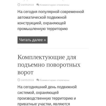
к
24/05/2019
Комментарии
отключены
записи
Купить
На сегодня популярной современной
гаражные
ворота
автоматической подвижной
подъемные
секционные
конструкцией, охраняющей
промышленную территорию
Читать далее »
Комплектующие для
подъемно поворотных
ворот
к
24/05/2019
Комментарии
отключены
записи
Комплектующие
На сегодняшний день подвижной
для
подъемно
системой, охраняющей
поворотных
ворот
производственную территорию и
приватные участки, являются