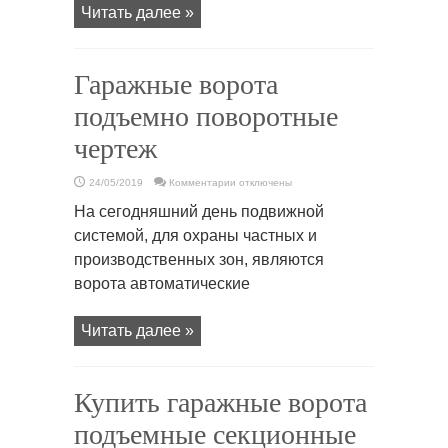
Читать далее »
Гаражные ворота
подъемно поворотные
чертеж
к
24/05/2019
Комментарии
отключены
записи
Гаражные
На сегодняшний день подвижной
ворота
подъемно
системой, для охраны частных и
поворотные
чертеж
производственных зон, являются
ворота автоматические
Читать далее »
Купить гаражные ворота
подъемные секционные