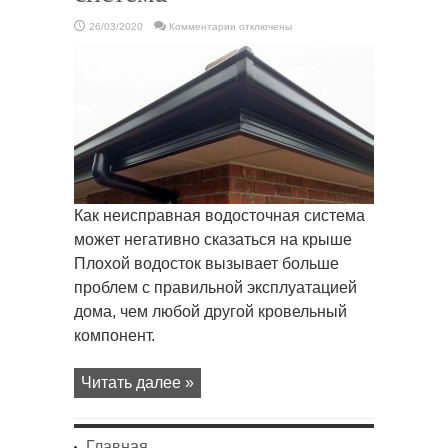
к
26/03/2020
Комментарии
отключены
записи
??
Кровля
и
водосточная
система
Как неисправная водосточная система
может негативно сказаться на крыше
Плохой водосток вызывает больше
проблем с правильной эксплуатацией
дома, чем любой другой кровельный
компонент.
Читать далее »
Главная