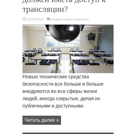
трансляции?
к
21/07/2017
Комментарии
отключены
записи
Видеонаблюдение
в
школе.
Где
устанавливать
и
кто
должен
иметь
доступ
к
трансляции?
Новые технические средства
безопасности все больше и больше
внедряются во все сферы жизни
людей, иногда сокрытые, делая их
публичными и доступными.
Читать далее »