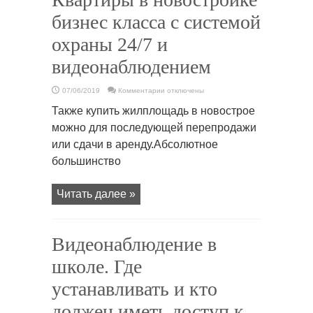
бизнес класса с системой
охраны 24/7 и
видеонаблюдением
к
07/06/2019
Комментарии
отключены
записи
Квартиры
Также купить жилплощадь в новострое
в
новостройке
можно для последующей перепродажи
бизнес
класса
или сдачи в аренду.Абсолютное
с
системой
большинство
охраны
24/7
и
видеонаблюдением
Читать далее »
Видеонаблюдение в
школе. Где
устанавливать и кто
должен иметь доступ к