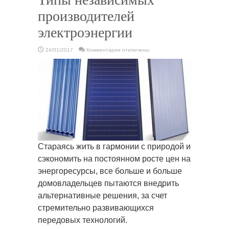
производителей
электроэнергии
к
24/01/2017
Комментарии
отключены
записи
Типы
независимых
производителей
электроэнергии
Стараясь жить в гармонии с природой и
сэкономить на постоянном росте цен на
энергоресурсы, все больше и больше
домовладельцев пытаются внедрить
альтернативные решения, за счет
стремительно развивающихся
передовых технологий.