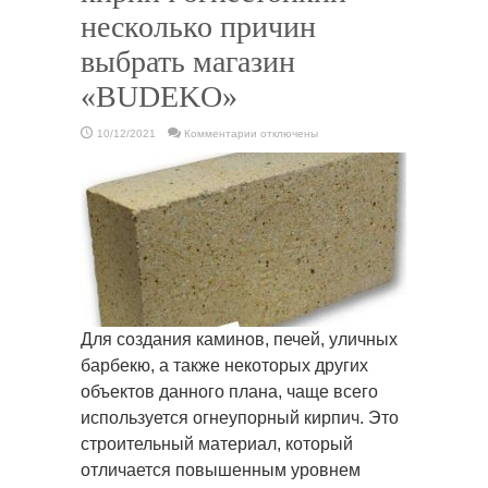
несколько причин
выбрать магазин
«BUDEKO»
к
10/12/2021
Комментарии
отключены
записи
Покупаем
качественный
кирпич
огнестойкий
—
несколько
причин
выбрать
магазин
«BUDEKO»
Для создания каминов, печей, уличных
барбекю, а также некоторых других
объектов данного плана, чаще всего
используется огнеупорный кирпич. Это
строительный материал, который
отличается повышенным уровнем