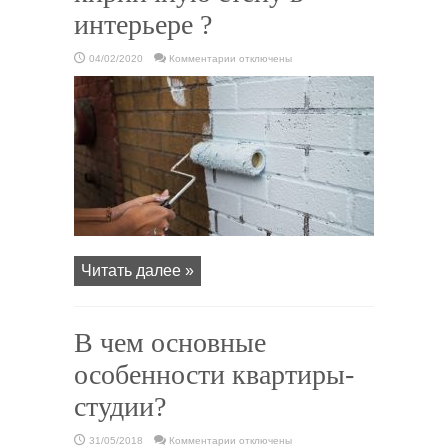
интерьере ?
к
04/02/2020
Комментарии
отключены
записи
Как
покрасить
кирпичную
стену
в
интерьере
?
Читать далее »
В чем основные
особенности квартиры-
студии?
к
31/05/2018
Комментарии
отключены