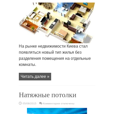
записи
В
чем
основные
особенности
квартиры-
студии?
На рынке недвижимости Киева стал
появляться новый тип жилья без
разделения помещения на отдельные
комнаты.
Читать далее »
Натяжные потолки
к
05/08/2015
Комментарии
отключены
записи
Натяжные
потолки