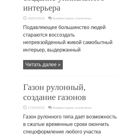
интерьера
к
28/02/2016
Комментарии
отключены
записи
Гипсовая
Подавляющее большинство людей
лепнина
и
стараются воссоздать
создание
уникального
непревзойденный живой самобытный
интерьера
интерьер, выдержанный
Читать далее »
Газон рулонный,
создание газонов
к
17/02/2016
Комментарии
отключены
записи
Газон
Газон рулонного типа дает возможность
рулонный,
создание
в сжатые временные сроки окончить
газонов
спецоформление любого участка