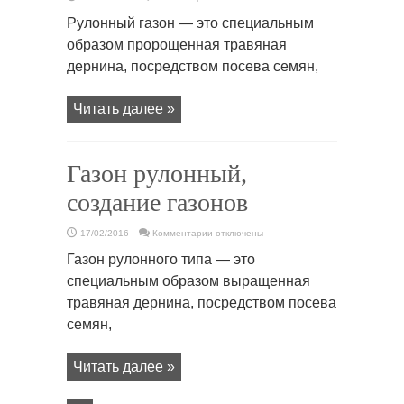
записи
Газон
Рулонный газон — это специальным
рулонный,
создание
образом пророщенная травяная
газонов
дернина, посредством посева семян,
Читать далее »
Газон рулонный,
создание газонов
к
17/02/2016
Комментарии
отключены
записи
Газон
Газон рулонного типа — это
рулонный,
создание
специальным образом выращенная
газонов
травяная дернина, посредством посева
семян,
Читать далее »