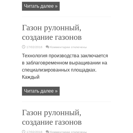
Читать далее »
Газон рулонный,
создание газонов
к
17/02/2016
Комментарии
отключены
записи
Газон
Технология производства заключается
рулонный,
создание
в заблаговременном выращивании на
газонов
специализированных площадках.
Каждый
Читать далее »
Газон рулонный,
создание газонов
к
17/02/2016
Комментарии
отключены