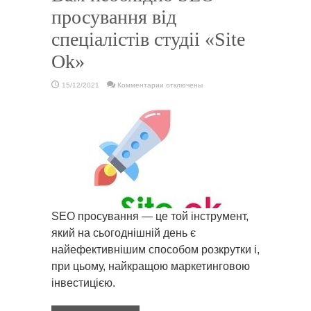
просування вiд
спецiалiстiв студii «Site
Ok»
к
15/12/2021
Комментарии
отключены
записи
3
вагомі
аргументи,
що
Вам
необхідно
SEO-
просування
вiд
спецiалiстiв
студii
«Site
Ok»
SEO просування — це той інструмент,
який на сьогоднішній день є
найефективнішим способом розкрутки і,
при цьому, найкращою маркетинговою
інвестицією.