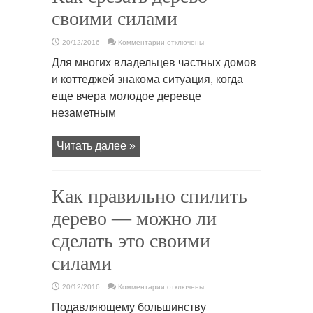
своими силами
к
20/12/2016
Комментарии
отключены
записи
Как
Для многих владельцев частных домов
срезать
дерево
и коттеджей знакома ситуация, когда
своими
силами
еще вчера молодое деревце
незаметным
Читать далее »
Как правильно спилить
дерево — можно ли
сделать это своими
силами
к
20/12/2016
Комментарии
отключены
записи
Как
Подавляющему большинству
правильно