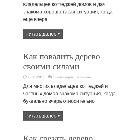
спилить
владельцев коттеджей домов и дач
дерево
—
знакома хорошо такая ситуация, когда
есть
ли
еще вчера
возможность
сделать
это
своими
силами
Читать далее »
Как повалить дерево
своими силами
к
20/12/2016
Комментарии
отключены
записи
Как
Для многих владельцев коттеджей и
повалить
дерево
частных домов знакома ситуация, когда
своими
силами
буквально вчера относительно
Читать далее »
Как срезать дерево