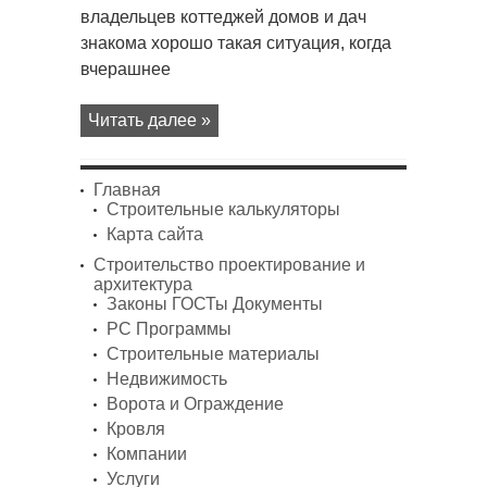
спилить
владельцев коттеджей домов и дач
дерево
—
знакома хорошо такая ситуация, когда
можно
ли
вчерашнее
сделать
это
своими
силами
Читать далее »
Главная
Строительные калькуляторы
Карта сайта
Строительство проектирование и
архитектура
Законы ГОСТы Документы
PC Программы
Строительные материалы
Недвижимость
Ворота и Ограждение
Кровля
Компании
Услуги