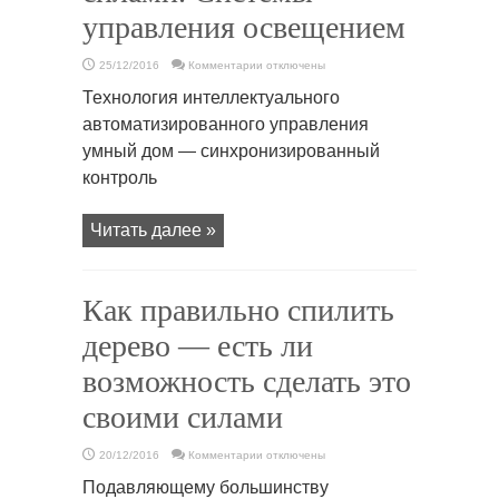
управления освещением
к
25/12/2016
Комментарии
отключены
записи
Умный
Технология интеллектуального
дом
своими
автоматизированного управления
силами.
Системы
умный дом — синхронизированный
управления
освещением
контроль
Читать далее »
Как правильно спилить
дерево — есть ли
возможность сделать это
своими силами
к
20/12/2016
Комментарии
отключены
записи
Как
Подавляющему большинству
правильно