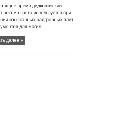
стоящее время дидковичский
т весьма часто используется при
ании изысканных надгробных плит
ументов для могил.
ть далее »