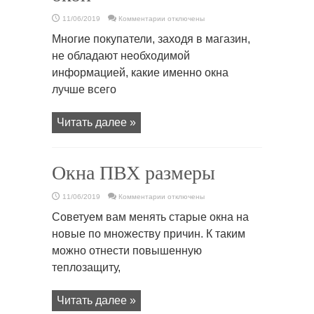
к
11/06/2019
Комментарии
отключены
записи
Размеры
Многие покупатели, заходя в магазин,
пластиковых
окон
не обладают необходимой
информацией, какие именно окна
лучше всего
Читать далее »
Окна ПВХ размеры
к
11/06/2019
Комментарии
отключены
записи
Окна
Советуем вам менять старые окна на
ПВХ
размеры
новые по множеству причин. К таким
можно отнести повышенную
теплозащиту,
Читать далее »