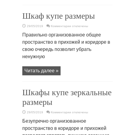
Шкаф купе размеры
к
29/05/2019
Комментарии
отключены
записи
Шкаф
Правильно организованное общее
купе
размеры
пространство в прихожей и коридоре в
свою очередь позволит убрать
ненужную
Читать далее »
Шкафы купе зеркальные
размеры
к
29/05/2019
Комментарии
отключены
записи
Шкафы
Безупречно организованное
купе
зеркальные
пространство в коридоре и прихожей
размеры