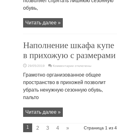
позволяет спрятать лишнюю сезонную
обувь,
Читать далее »
Наполнение шкафа купе
в прихожую с размерами
к
29/05/2019
Комментарии
отключены
записи
Наполнение
Грамотно организованное общее
шкафа
купе
пространство в прихожей позволит
в
прихожую
убрать ненужную сезонную обувь,
с
размерами
пальто
Читать далее »
1
2
3
4
»
Страница 1 из 4