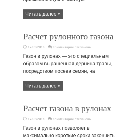
Читать далее »
Расчет рулонного газона
к
17/02/2016
Комментарии
отключены
записи
Расчет
Газон в рулонах — это специальным
рулонного
газона
образом выращенная дернина травы,
посредством посева семян, на
Читать далее »
Расчет газона в рулонах
к
17/02/2016
Комментарии
отключены
записи
Расчет
Газон в рулонах позволяет в
газона
в
максимально короткие сроки закончить
рулонах