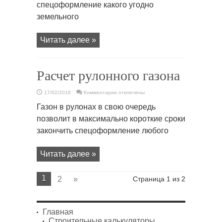
спецоформление какого угодно
земельного
Читать далее »
Расчет рулонного газона
к
17/02/2016
Комментарии
отключены
записи
Расчет
Газон в рулонах в свою очередь
рулонного
газона
позволит в максимально короткие сроки
закончить спецоформление любого
Читать далее »
1
2
»
Страница 1 из 2
Главная
Строительные калькуляторы