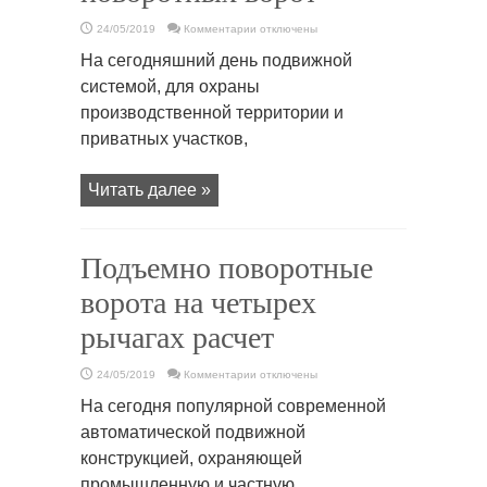
к
24/05/2019
Комментарии
отключены
записи
Расчет
На сегодняшний день подвижной
подъемно
поворотных
системой, для охраны
ворот
производственной территории и
приватных участков,
Читать далее »
Подъемно поворотные
ворота на четырех
рычагах расчет
к
24/05/2019
Комментарии
отключены
записи
Подъемно
На сегодня популярной современной
поворотные
ворота
автоматической подвижной
на
четырех
конструкцией, охраняющей
рычагах
расчет
промышленную и частную